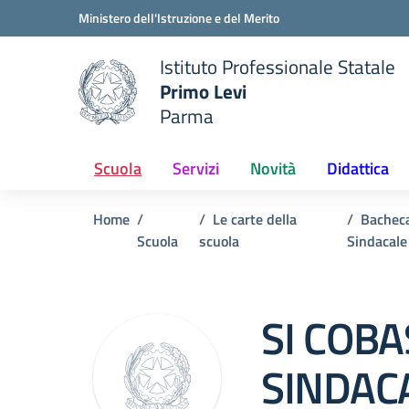
Vai ai contenuti
Vai al menu di navigazione
Vai al footer
Ministero dell'Istruzione e del Merito
Istituto Professionale Statale
Primo Levi
Parma
 della scuola
— Visita la pagina iniziale del
Scuola
Servizi
Novità
Didattica
Home
Le carte della
Bachec
Scuola
scuola
Sindacale
SI COBA
SINDACA