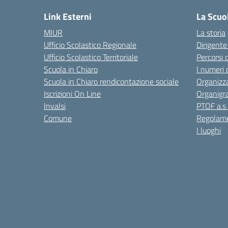
Link Esterni
La Scuo
MIUR
La storia
Ufficio Scolastico Regionale
Dirigente
Ufficio Scolastico Territoriale
Percorsi 
Scuola in Chiaro
I numeri 
Scuola in Chiaro rendicontazione sociale
Organizz
Iscrizioni On Line
Organig
Invalsi
PTOF a.s
Comune
Regolame
I luoghi