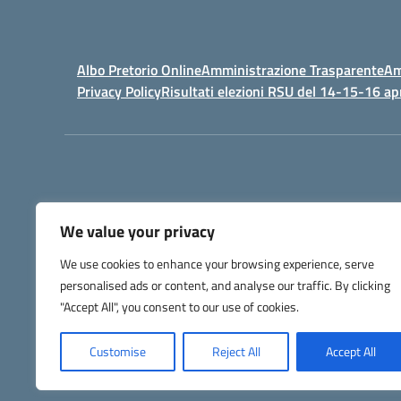
Albo Pretorio Online
Amministrazione Trasparente
Am
Privacy Policy
Risultati elezioni RSU del 14-15-16 ap
We value your privacy
IPSIA - Istituto Pr
We use cookies to enhance your browsing experience, serve
Telefono +39 052127
personalised ads or content, and analyse our traffic. By clicking
Codice Fis
Codice Univoco di Fatturazione: UFW76E |
"Accept All", you consent to our use of cookies.
Customise
Reject All
Accept All