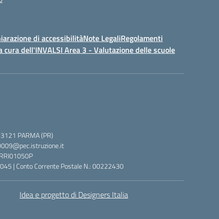
iarazione di accessibilità
Note Legali
Regolamenti
a cura dell'INVALSI Area 3 - Valutazione delle scuole
 5, 43121 PARMA (PR)
0009@pec.istruzione.it
 PRRI01050P
045 | Conto Corrente Postale N.: 00222430
Idea e progetto di Designers Italia