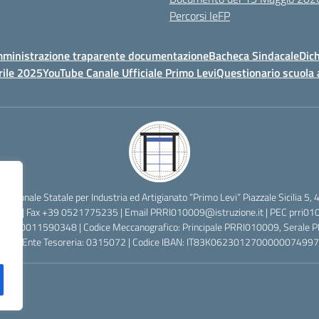
Percorsi IeFP
ministrazione traparente documentazione
Bacheca Sindacale
Dich
rile 2025
YouTube Canale Ufficiale Primo Levi
Questionario scuola 
ofessionale Statale per Industria ed Artigianato “Primo Levi” Piazzale Sicilia
2638 | Fax +39 0521775235 | Email
PRRI010009@istruzione.it
| PEC
prri01
cale: 80011590348 | Codice Meccanografico: Principale PRRI010009, Serale
 Codice Ente Tesoreria: 0315072 | Codice IBAN: IT83K0623012700000074997