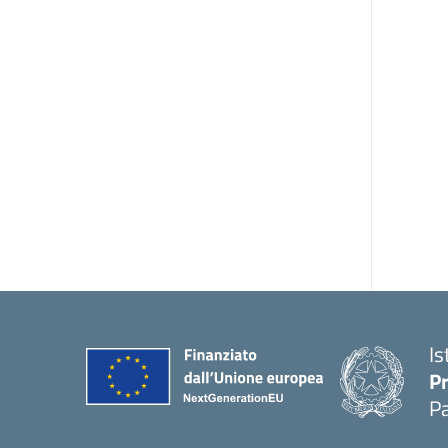
Is
P
P