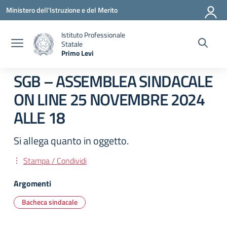
Vai ai contenuti
Vai al menu di navigazione
Vai al footer
Ministero dell'Istruzione e del Merito
Istituto Professionale
Statale
Primo Levi
— Visita la pagina iniziale della scuola
SGB – ASSEMBLEA SINDACALE
ON LINE 25 NOVEMBRE 2024
ALLE 18
Si allega quanto in oggetto.
Stampa / Condividi
Argomenti
Bacheca sindacale