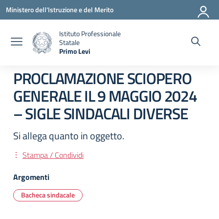
Vai ai contenuti
Vai al menu di navigazione
Vai al footer
Ministero dell'Istruzione e del Merito
Istituto Professionale
Statale
Primo Levi
— Visita la pagina iniziale della scuola
PROCLAMAZIONE SCIOPERO
GENERALE IL 9 MAGGIO 2024
– SIGLE SINDACALI DIVERSE
Si allega quanto in oggetto.
Stampa / Condividi
Argomenti
Bacheca sindacale