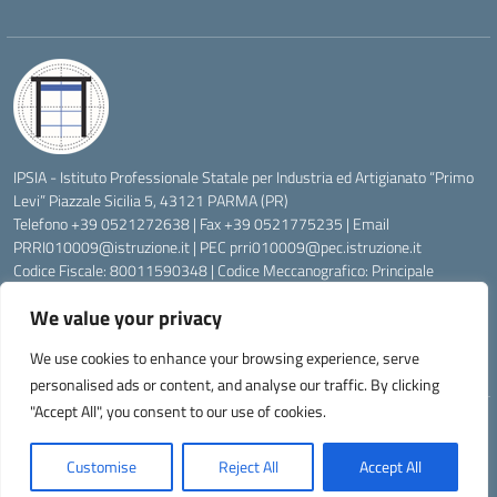
IPSIA - Istituto Professionale Statale per Industria ed Artigianato “Primo
Levi” Piazzale Sicilia 5, 43121 PARMA (PR)
Telefono +39 0521272638 | Fax +39 0521775235 | Email
PRRI010009@istruzione.it
| PEC
prri010009@pec.istruzione.it
Codice Fiscale: 80011590348 | Codice Meccanografico: Principale
PRRI010009, Serale PRRI01050P
We value your privacy
Codice Univoco di Fatturazione: UFW76E | Codice Ente Tesoreria:
0315072 | Codice IBAN: IT83K0623012700000074997045 | Conto
We use cookies to enhance your browsing experience, serve
Corrente Postale N.: 00222430
personalised ads or content, and analyse our traffic. By clicking
"Accept All", you consent to our use of cookies.
Idea e progetto di Designers Italia
Customise
Reject All
Accept All