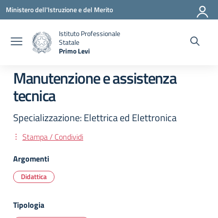
Vai ai contenuti
Vai al menu di navigazione
Vai al footer
Ministero dell'Istruzione e del Merito
Istituto Professionale
Statale
Primo Levi
— Visita la pagina iniziale della scuola
Manutenzione e assistenza
tecnica
Specializzazione: Elettrica ed Elettronica
Stampa / Condividi
Argomenti
Didattica
Tipologia