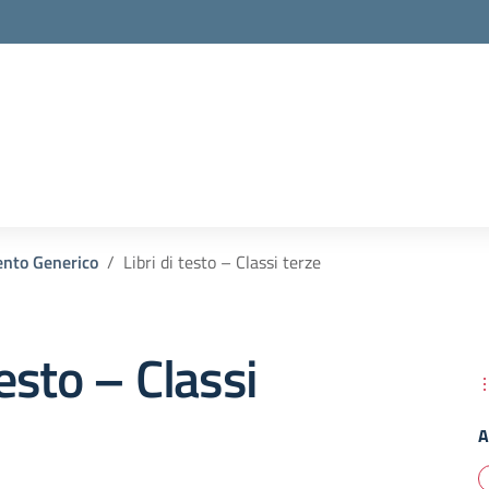
la scuola
nto Generico
Libri di testo – Classi terze
testo – Classi
A