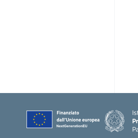
Is
P
P