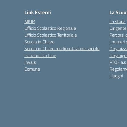
Link Esterni
La Scuo
MIUR
La storia
Ufficio Scolastico Regionale
Dirigente
Ufficio Scolastico Territoriale
Percorsi 
Scuola in Chiaro
I numeri 
Scuola in Chiaro rendicontazione sociale
Organizz
Iscrizioni On Line
Organig
Invalsi
PTOF a.s
Comune
Regolame
I luoghi