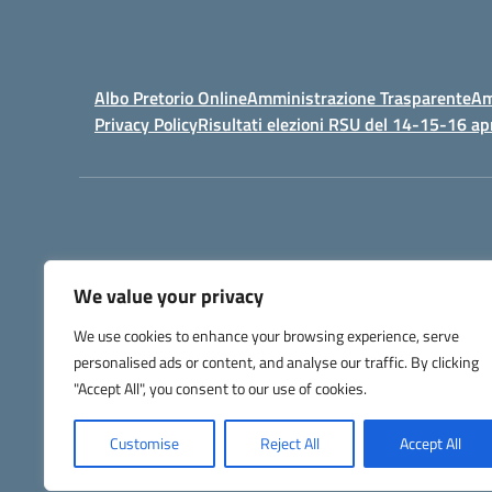
Albo Pretorio Online
Amministrazione Trasparente
Am
Privacy Policy
Risultati elezioni RSU del 14-15-16 ap
We value your privacy
IPSIA - Istituto Pr
We use cookies to enhance your browsing experience, serve
Telefono +39 052127
personalised ads or content, and analyse our traffic. By clicking
Codice Fis
Codice Univoco di Fatturazione: UFW76E |
"Accept All", you consent to our use of cookies.
Customise
Reject All
Accept All