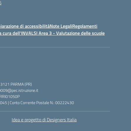
6
iarazione di accessibilità
Note Legali
Regolamenti
a cura dell'INVALSI Area 3 - Valutazione delle scuole
 5, 43121 PARMA (PR)
0009@pec.istruzione.it
 PRRI01050P
045 | Conto Corrente Postale N.: 00222430
Idea e progetto di Designers Italia