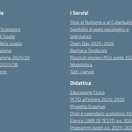
la
I Servizi
Stop al Bullismo e al Cyberbull
 Scolastico
Sportello di aiuto psicologico e
di Studio
orientativo
della scuola
Open Day 2025-2026
azione
Bacheca Sindacale
ramma 2025/26
Risultati elezioni RSU aprile 20
 2025/28
Modulistica
nti
Tutti i servizi
Didattica
Educazione Civica
PCTO all’estero 2025-2026
Progetto Erasmus
Orari e calendario scolastico 
Elenco LIBRI DI TESTO a.s. 20
Programmi svolti a.s. 2025-20