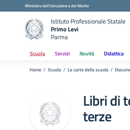
Vai ai contenuti
Vai al menu di navigazione
Vai al footer
Ministero dell'Istruzione e del Merito
Istituto Professionale Statale
Primo Levi
Parma
 della scuola
— Visita la pagina iniziale del
Scuola
Servizi
Novità
Didattica
Home
Scuola
Le carte della scuola
Docume
Libri di 
terze