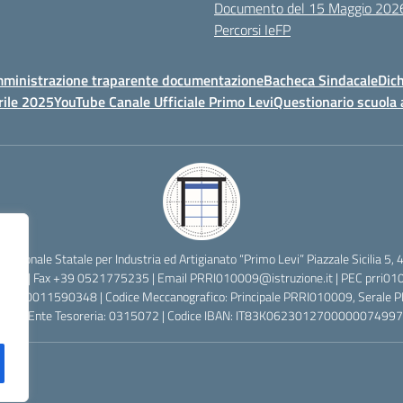
Documento del 15 Maggio 202
Percorsi IeFP
ministrazione traparente documentazione
Bacheca Sindacale
Dich
rile 2025
YouTube Canale Ufficiale Primo Levi
Questionario scuola 
ofessionale Statale per Industria ed Artigianato “Primo Levi” Piazzale Sicilia
2638 | Fax +39 0521775235 | Email
PRRI010009@istruzione.it
| PEC
prri01
cale: 80011590348 | Codice Meccanografico: Principale PRRI010009, Serale
 Codice Ente Tesoreria: 0315072 | Codice IBAN: IT83K0623012700000074997