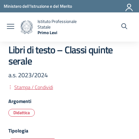
Vai ai contenuti
Vai al menu di navigazione
Vai al footer
Ministero dell'Istruzione e del Merito
Istituto Professionale
Statale
Primo Levi
— Visita la pagina iniziale della scuola
Libri di testo – Classi quinte
serale
a.s. 2023/2024
Stampa / Condividi
Argomenti
Didattica
Tipologia