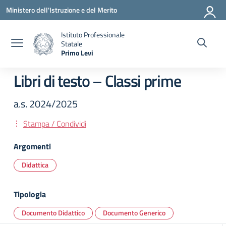
Vai ai contenuti
Vai al menu di navigazione
Vai al footer
Ministero dell'Istruzione e del Merito
Istituto Professionale
Statale
Primo Levi
— Visita la pagina iniziale della scuola
Libri di testo – Classi prime
a.s. 2024/2025
Stampa / Condividi
Argomenti
Didattica
Tipologia
Documento Didattico
Documento Generico