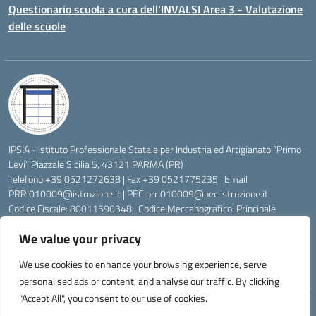
Questionario scuola a cura dell'INVALSI Area 3 - Valutazione
delle scuole
IPSIA - Istituto Professionale Statale per Industria ed Artigianato “Primo
Levi” Piazzale Sicilia 5, 43121 PARMA (PR)
Telefono +39 0521272638 | Fax +39 0521775235 | Email
PRRI010009@istruzione.it
| PEC
prri010009@pec.istruzione.it
Codice Fiscale: 80011590348 | Codice Meccanografico: Principale
PRRI010009, Serale PRRI01050P
We value your privacy
Codice Univoco di Fatturazione: UFW76E | Codice Ente Tesoreria:
0315072 | Codice IBAN: IT83K0623012700000074997045 | Conto
We use cookies to enhance your browsing experience, serve
Corrente Postale N.: 00222430
personalised ads or content, and analyse our traffic. By clicking
"Accept All", you consent to our use of cookies.
Idea e progetto di Designers Italia