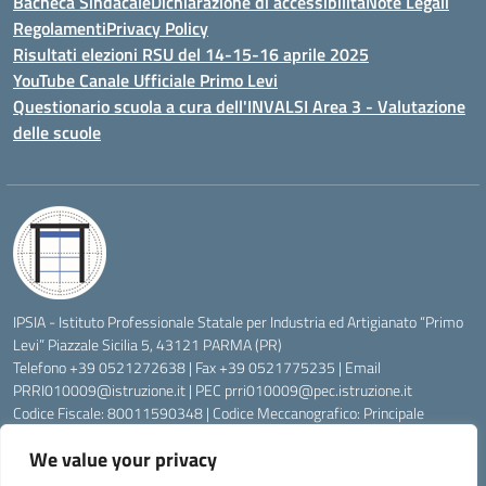
Bacheca Sindacale
Dichiarazione di accessibilità
Note Legali
Regolamenti
Privacy Policy
Risultati elezioni RSU del 14-15-16 aprile 2025
YouTube Canale Ufficiale Primo Levi
Questionario scuola a cura dell'INVALSI Area 3 - Valutazione
delle scuole
IPSIA - Istituto Professionale Statale per Industria ed Artigianato “Primo
Levi” Piazzale Sicilia 5, 43121 PARMA (PR)
Telefono +39 0521272638 | Fax +39 0521775235 | Email
PRRI010009@istruzione.it
| PEC
prri010009@pec.istruzione.it
Codice Fiscale: 80011590348 | Codice Meccanografico: Principale
PRRI010009, Serale PRRI01050P
We value your privacy
Codice Univoco di Fatturazione: UFW76E | Codice Ente Tesoreria:
0315072 | Codice IBAN: IT83K0623012700000074997045 | Conto