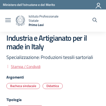
Vai ai contenuti
Vai al menu di navigazione
Vai al footer
Ministero dell'Istruzione e del Merito
Istituto Professionale
Statale
Primo Levi
— Visita la pagina iniziale della scuola
Industria e Artigianato per il
made in Italy
Specializzazione: Produzioni tessili sartoriali
Stampa / Condividi
Argomenti
Bacheca sindacale
Didattica
Tipologia