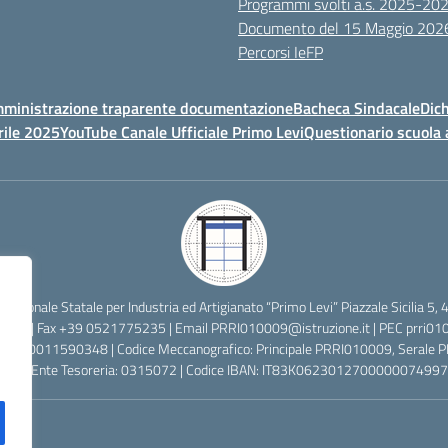
Programmi svolti a.s. 2025-20
Documento del 15 Maggio 202
Percorsi IeFP
ministrazione traparente documentazione
Bacheca Sindacale
Dich
rile 2025
YouTube Canale Ufficiale Primo Levi
Questionario scuola 
ofessionale Statale per Industria ed Artigianato “Primo Levi” Piazzale Sicilia
2638 | Fax +39 0521775235 | Email
PRRI010009@istruzione.it
| PEC
prri01
cale: 80011590348 | Codice Meccanografico: Principale PRRI010009, Serale
 Codice Ente Tesoreria: 0315072 | Codice IBAN: IT83K0623012700000074997