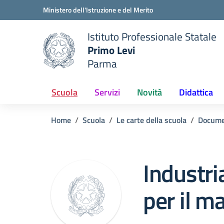
Vai ai contenuti
Vai al menu di navigazione
Vai al footer
Ministero dell'Istruzione e del Merito
Istituto Professionale Statale
Primo Levi
Parma
 della scuola
— Visita la pagina iniziale del
Scuola
Servizi
Novità
Didattica
Home
Scuola
Le carte della scuola
Docume
Industri
per il ma