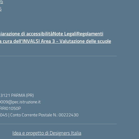
26
6
iarazione di accessibilità
Note Legali
Regolamenti
a cura dell'INVALSI Area 3 - Valutazione delle scuole
 5, 43121 PARMA (PR)
0009@pec.istruzione.it
 PRRI01050P
045 | Conto Corrente Postale N.: 00222430
Idea e progetto di Designers Italia