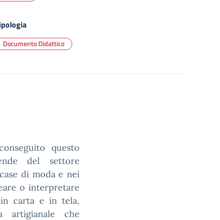
ipologia
Documento Didattico
onseguito questo
ende del settore
e case di moda e nei
reare o interpretare
in carta e in tela,
a artigianale che