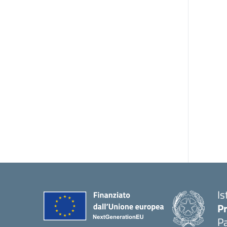
Is
P
P