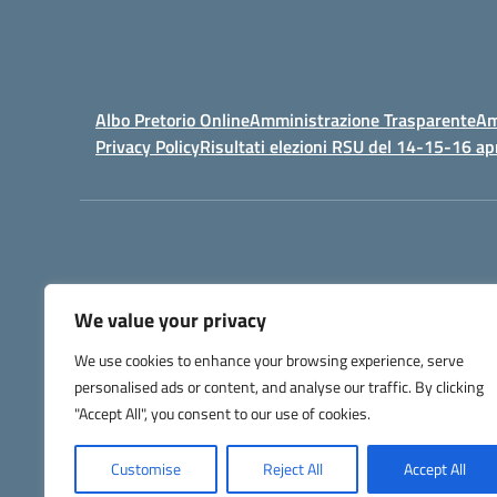
Albo Pretorio Online
Amministrazione Trasparente
Am
Privacy Policy
Risultati elezioni RSU del 14-15-16 ap
We value your privacy
IPSIA - Istituto Pr
We use cookies to enhance your browsing experience, serve
Telefono +39 052127
personalised ads or content, and analyse our traffic. By clicking
Codice Fis
Codice Univoco di Fatturazione: UFW76E |
"Accept All", you consent to our use of cookies.
Customise
Reject All
Accept All