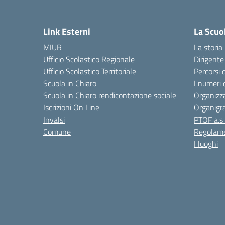
Link Esterni
La Scuo
MIUR
La storia
Ufficio Scolastico Regionale
Dirigente
Ufficio Scolastico Territoriale
Percorsi 
Scuola in Chiaro
I numeri 
Scuola in Chiaro rendicontazione sociale
Organizz
Iscrizioni On Line
Organig
Invalsi
PTOF a.s
Comune
Regolame
I luoghi