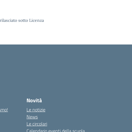
rilasciato sotto Licenza
Novità
ismo!
Le notizie
News
Le circolari
Calendario eventi della scuola