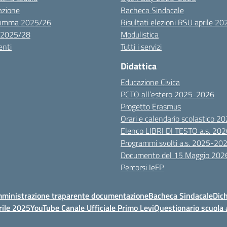
azione
Bacheca Sindacale
ramma 2025/26
Risultati elezioni RSU aprile 20
 2025/28
Modulistica
nti
Tutti i servizi
Didattica
Educazione Civica
PCTO all’estero 2025-2026
Progetto Erasmus
Orari e calendario scolastico 
Elenco LIBRI DI TESTO a.s. 20
Programmi svolti a.s. 2025-20
Documento del 15 Maggio 202
Percorsi IeFP
ministrazione traparente documentazione
Bacheca Sindacale
Dich
rile 2025
YouTube Canale Ufficiale Primo Levi
Questionario scuola 