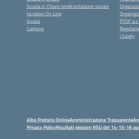
Scuola in Chiaro rendicontazione sociale
Organizz
Iscrizioni On Line
Organig
Invalsi
PTOF a.s
Comune
Regolame
I luoghi
Albo Pretorio Online
Amministrazione Trasparente
Am
Privacy Policy
Risultati elezioni RSU del 14-15-16 ap