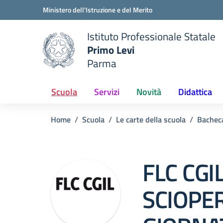
Vai ai contenuti
Vai al menu di navigazione
Vai al footer
Ministero dell'Istruzione e del Merito
Istituto Professionale Statale
Primo Levi
Parma
 della scuola
— Visita la pagina iniziale del
Scuola
Servizi
Novità
Didattica
Home
Scuola
Le carte della scuola
Bachec
FLC CGI
SCIOPE