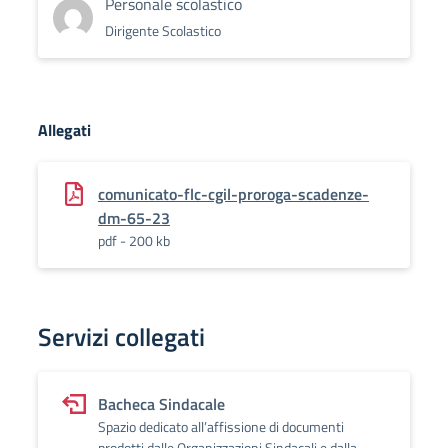
Personale scolastico
Dirigente Scolastico
Allegati
comunicato-flc-cgil-proroga-scadenze-
dm-65-23
pdf - 200 kb
Servizi collegati
Bacheca Sindacale
Spazio dedicato all’affissione di documenti
prodotti dalle Organizzazioni Sindacali e dalla