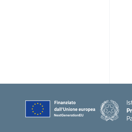
Is
P
P