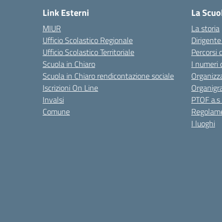
Link Esterni
La Scuo
MIUR
La storia
Ufficio Scolastico Regionale
Dirigente
Ufficio Scolastico Territoriale
Percorsi 
Scuola in Chiaro
I numeri 
Scuola in Chiaro rendicontazione sociale
Organizz
Iscrizioni On Line
Organig
Invalsi
PTOF a.s
Comune
Regolame
I luoghi