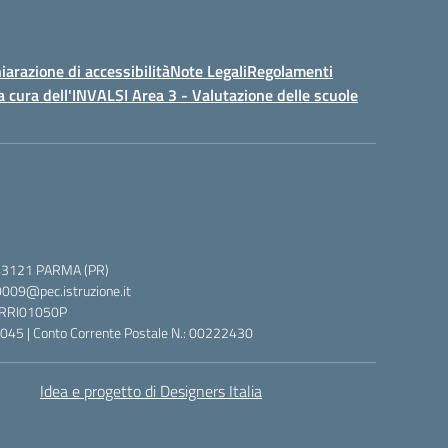
iarazione di accessibilità
Note Legali
Regolamenti
a cura dell'INVALSI Area 3 - Valutazione delle scuole
 5, 43121 PARMA (PR)
0009@pec.istruzione.it
 PRRI01050P
045 | Conto Corrente Postale N.: 00222430
Idea e progetto di Designers Italia