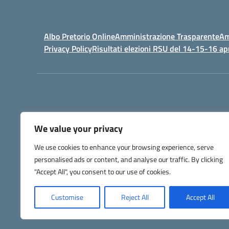
Albo Pretorio Online
Amministrazione Trasparente
Am
Privacy Policy
Risultati elezioni RSU del 14-15-16 ap
We value your privacy
IPSIA - Istituto Pr
We use cookies to enhance your browsing experience, serve
Telefono +39 052127
personalised ads or content, and analyse our traffic. By clicking
Codice Fis
Codice Univoco di Fatturazione: UFW76E |
"Accept All", you consent to our use of cookies.
Customise
Reject All
Accept All