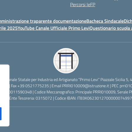
Percorsi IeFP
ministrazione traparente documentazione
Bacheca Sindacale
Dich
rile 2025
YouTube Canale Ufficiale Primo Levi
Questionario scuola 
ofessionale Statale per Industria ed Artigianato “Primo Levi” Piazzale Sicilia
2638 | Fax +39 0521775235 | Email
PRRI010009@istruzione.it
| PEC
prri01
cale: 80011590348 | Codice Meccanografico: Principale PRRI010009, Serale
 Codice Ente Tesoreria: 0315072 | Codice IBAN: IT83K0623012700000074997