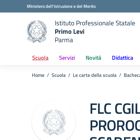
Vai ai contenuti
Vai al menu di navigazione
Vai al footer
Ministero dell'Istruzione e del Merito
Istituto Professionale Statale
Primo Levi
Parma
 della scuola
— Visita la pagina iniziale del
Scuola
Servizi
Novità
Didattica
Home
Scuola
Le carte della scuola
Bachec
FLC CGI
PROROG