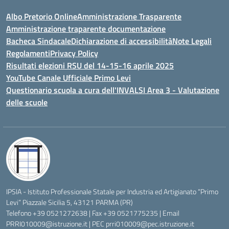
Albo Pretorio Online
Amministrazione Trasparente
Amministrazione traparente documentazione
Bacheca Sindacale
Dichiarazione di accessibilità
Note Legali
Regolamenti
Privacy Policy
Risultati elezioni RSU del 14-15-16 aprile 2025
YouTube Canale Ufficiale Primo Levi
Questionario scuola a cura dell'INVALSI Area 3 - Valutazione
delle scuole
IPSIA - Istituto Professionale Statale per Industria ed Artigianato “Primo
Levi” Piazzale Sicilia 5, 43121 PARMA (PR)
Telefono +39 0521272638 | Fax +39 0521775235 | Email
PRRI010009@istruzione.it
| PEC
prri010009@pec.istruzione.it