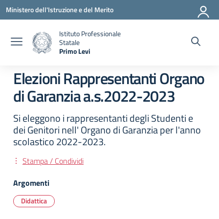
Vai ai contenuti
Vai al menu di navigazione
Vai al footer
Ministero dell'Istruzione e del Merito
Istituto Professionale
Statale
Primo Levi
— Visita la pagina iniziale della scuola
Elezioni Rappresentanti Organo
di Garanzia a.s.2022-2023
Si eleggono i rappresentanti degli Studenti e
dei Genitori nell' Organo di Garanzia per l'anno
scolastico 2022-2023.
Stampa / Condividi
Argomenti
Didattica