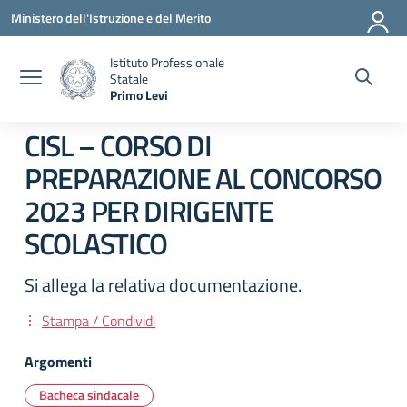
Vai ai contenuti
Vai al menu di navigazione
Vai al footer
Ministero dell'Istruzione e del Merito
Istituto Professionale
Statale
Primo Levi
— Visita la pagina iniziale della scuola
CISL – CORSO DI
PREPARAZIONE AL CONCORSO
2023 PER DIRIGENTE
SCOLASTICO
Si allega la relativa documentazione.
Stampa / Condividi
Argomenti
Bacheca sindacale