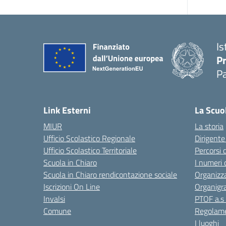
Is
P
P
Link Esterni
La Scuo
MIUR
La storia
Ufficio Scolastico Regionale
Dirigente
Ufficio Scolastico Territoriale
Percorsi 
Scuola in Chiaro
I numeri 
Scuola in Chiaro rendicontazione sociale
Organizz
Iscrizioni On Line
Organig
Invalsi
PTOF a.s
Comune
Regolame
I luoghi