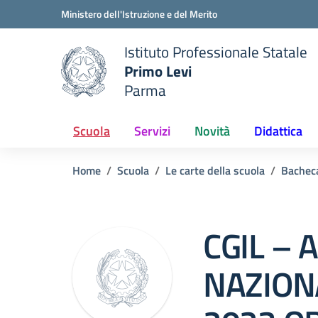
Vai ai contenuti
Vai al menu di navigazione
Vai al footer
Ministero dell'Istruzione e del Merito
Istituto Professionale Statale
Primo Levi
Parma
 della scuola
— Visita la pagina iniziale del
Scuola
Servizi
Novità
Didattica
Home
Scuola
Le carte della scuola
Bachec
CGIL –
NAZION