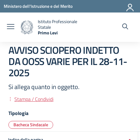
Vai ai contenuti
Vai al menu di navigazione
Vai al footer
Ministero dell'Istruzione e del Merito
Istituto Professionale
Statale
Primo Levi
— Visita la pagina iniziale della scuola
AVVISO SCIOPERO INDETTO
DA OOSS VARIE PER IL 28-11-
2025
Si allega quanto in oggetto.
Stampa / Condividi
Tipologia
Bacheca Sindacale
Indice della pagina