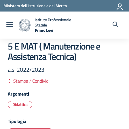
Vai ai contenuti
Vai al menu di navigazione
Vai al footer
Ministero dell'Istruzione e del Merito
Istituto Professionale
Statale
Primo Levi
— Visita la pagina iniziale della scuola
5 E MAT ( Manutenzione e
Assistenza Tecnica)
a.s. 2022/2023
Stampa / Condividi
Argomenti
Didattica
Tipologia