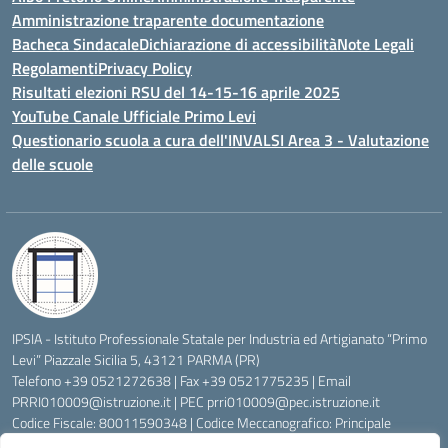
Amministrazione traparente documentazione
Bacheca Sindacale
Dichiarazione di accessibilità
Note Legali
Regolamenti
Privacy Policy
Risultati elezioni RSU del 14-15-16 aprile 2025
YouTube Canale Ufficiale Primo Levi
Questionario scuola a cura dell'INVALSI Area 3 - Valutazione
delle scuole
IPSIA - Istituto Professionale Statale per Industria ed Artigianato “Primo
Levi” Piazzale Sicilia 5, 43121 PARMA (PR)
Telefono +39 0521272638 | Fax +39 0521775235 | Email
PRRI010009@istruzione.it
| PEC
prri010009@pec.istruzione.it
Codice Fiscale: 80011590348 | Codice Meccanografico: Principale
PRRI010009, Serale PRRI01050P