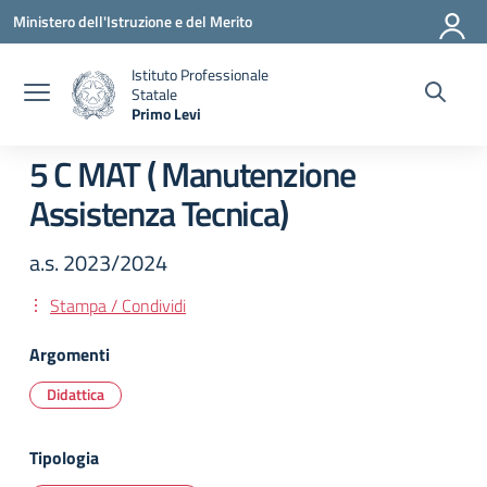
Vai ai contenuti
Vai al menu di navigazione
Vai al footer
Ministero dell'Istruzione e del Merito
Istituto Professionale
Statale
Primo Levi
— Visita la pagina iniziale della scuola
5 C MAT ( Manutenzione
Assistenza Tecnica)
a.s. 2023/2024
Stampa / Condividi
Argomenti
Didattica
Tipologia