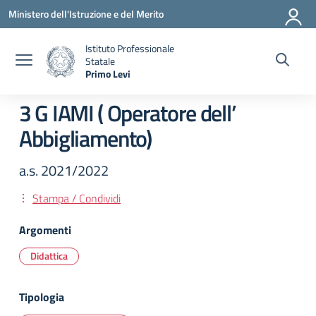
Vai ai contenuti
Vai al menu di navigazione
Vai al footer
Ministero dell'Istruzione e del Merito
Istituto Professionale
Statale
Primo Levi
— Visita la pagina iniziale della scuola
3 G IAMI ( Operatore dell’
Abbigliamento)
a.s. 2021/2022
Stampa / Condividi
Argomenti
Didattica
Tipologia