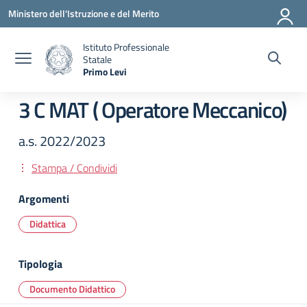
Vai ai contenuti
Vai al menu di navigazione
Vai al footer
Ministero dell'Istruzione e del Merito
Istituto Professionale
Statale
Primo Levi
— Visita la pagina iniziale della scuola
3 C MAT ( Operatore Meccanico)
a.s. 2022/2023
Stampa / Condividi
Argomenti
Didattica
Tipologia
Documento Didattico