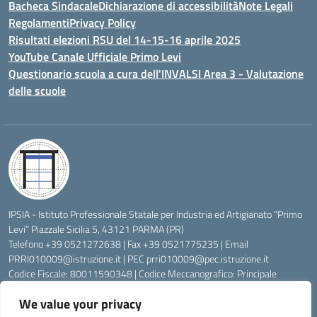
Bacheca Sindacale
Dichiarazione di accessibilità
Note Legali
Regolamenti
Privacy Policy
Risultati elezioni RSU del 14-15-16 aprile 2025
YouTube Canale Ufficiale Primo Levi
Questionario scuola a cura dell'INVALSI Area 3 - Valutazione
delle scuole
IPSIA - Istituto Professionale Statale per Industria ed Artigianato “Primo
Levi” Piazzale Sicilia 5, 43121 PARMA (PR)
Telefono +39 0521272638 | Fax +39 0521775235 | Email
PRRI010009@istruzione.it
| PEC
prri010009@pec.istruzione.it
Codice Fiscale: 80011590348 | Codice Meccanografico: Principale
PRRI010009, Serale PRRI01050P
We value your privacy
Codice Univoco di Fatturazione: UFW76E | Codice Ente Tesoreria: