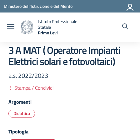
Vai ai contenuti
Vai al menu di navigazione
Vai al footer
Ministero dell'Istruzione e del Merito
Istituto Professionale
Statale
Primo Levi
— Visita la pagina iniziale della scuola
3 A MAT ( Operatore Impianti
Elettrici solari e fotovoltaici)
a.s. 2022/2023
Stampa / Condividi
Argomenti
Didattica
Tipologia