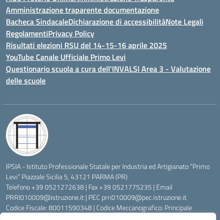
Amministrazione traparente documentazione
Bacheca Sindacale
Dichiarazione di accessibilità
Note Legali
Regolamenti
Privacy Policy
Risultati elezioni RSU del 14-15-16 aprile 2025
YouTube Canale Ufficiale Primo Levi
Questionario scuola a cura dell'INVALSI Area 3 - Valutazione
delle scuole
IPSIA - Istituto Professionale Statale per Industria ed Artigianato “Primo
Levi” Piazzale Sicilia 5, 43121 PARMA (PR)
Telefono +39 0521272638 | Fax +39 0521775235 | Email
PRRI010009@istruzione.it
| PEC
prri010009@pec.istruzione.it
Codice Fiscale: 80011590348 | Codice Meccanografico: Principale
PRRI010009, Serale PRRI01050P