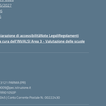
26/2027
26
6
iarazione di accessibilità
Note Legali
Regolamenti
a cura dell'INVALSI Area 3 - Valutazione delle scuole
 5, 43121 PARMA (PR)
0009@pec.istruzione.it
 PRRI01050P
045 | Conto Corrente Postale N.: 00222430