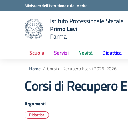
Vai ai contenuti
Vai al menu di navigazione
Vai al footer
Ministero dell'Istruzione e del Merito
Istituto Professionale Statale
Primo Levi
Parma
 della scuola
— Visita la pagina iniziale del
Scuola
Servizi
Novità
Didattica
Home
Corsi di Recupero Estivi 2025-2026
Corsi di Recupero 
Argomenti
Didattica