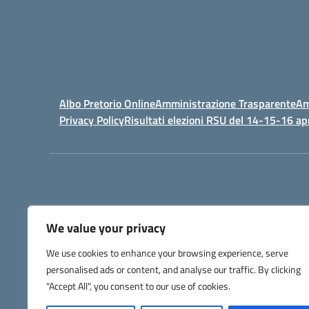
Albo Pretorio Online
Amministrazione Trasparente
Am
Privacy Policy
Risultati elezioni RSU del 14-15-16 ap
We value your privacy
IPSIA - Istituto Pr
We use cookies to enhance your browsing experience, serve
Telefono +39 052127
personalised ads or content, and analyse our traffic. By clicking
Codice Fis
Codice Univoco di Fatturazione: UFW76E |
"Accept All", you consent to our use of cookies.