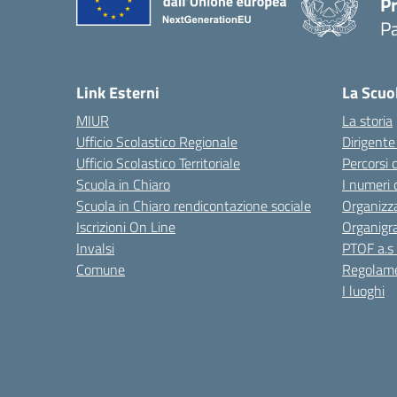
P
P
Link Esterni
La Scuo
MIUR
La storia
Ufficio Scolastico Regionale
Dirigente
Ufficio Scolastico Territoriale
Percorsi 
Scuola in Chiaro
I numeri 
Scuola in Chiaro rendicontazione sociale
Organizz
Iscrizioni On Line
Organig
Invalsi
PTOF a.s
Comune
Regolame
I luoghi