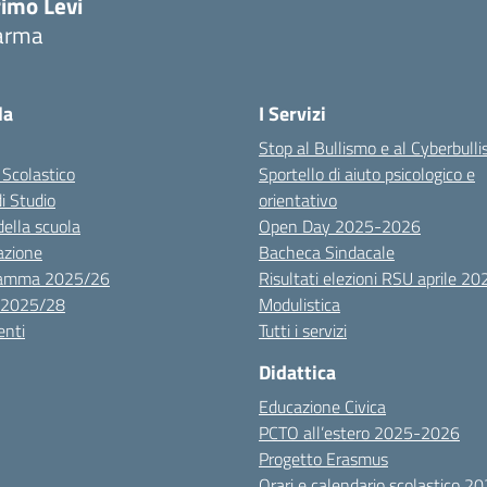
rimo Levi
arma
la
I Servizi
Stop al Bullismo e al Cyberbull
 Scolastico
Sportello di aiuto psicologico e
di Studio
orientativo
della scuola
Open Day 2025-2026
azione
Bacheca Sindacale
ramma 2025/26
Risultati elezioni RSU aprile 20
 2025/28
Modulistica
nti
Tutti i servizi
Didattica
Educazione Civica
PCTO all’estero 2025-2026
Progetto Erasmus
Orari e calendario scolastico 