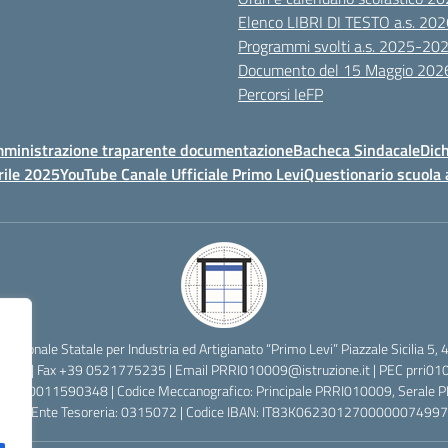
Elenco LIBRI DI TESTO a.s. 20
Programmi svolti a.s. 2025-20
Documento del 15 Maggio 202
Percorsi IeFP
ministrazione traparente documentazione
Bacheca Sindacale
Dich
rile 2025
YouTube Canale Ufficiale Primo Levi
Questionario scuola 
ofessionale Statale per Industria ed Artigianato “Primo Levi” Piazzale Sicilia
2638 | Fax +39 0521775235 | Email
PRRI010009@istruzione.it
| PEC
prri01
cale: 80011590348 | Codice Meccanografico: Principale PRRI010009, Serale
 Codice Ente Tesoreria: 0315072 | Codice IBAN: IT83K0623012700000074997