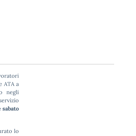
oratori
e ATA a
o negli
servizio
e sabato
urato lo