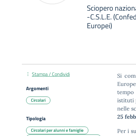
Sciopero nazion
-C.S.L.E. (Confe
Europei)
Stampa / Condividi
Si com
Europe
Argomenti
tempo 
Circolari
istitut
nelle s
25 febb
Tipologia
Circolari per alunni e famiglie
Per i s