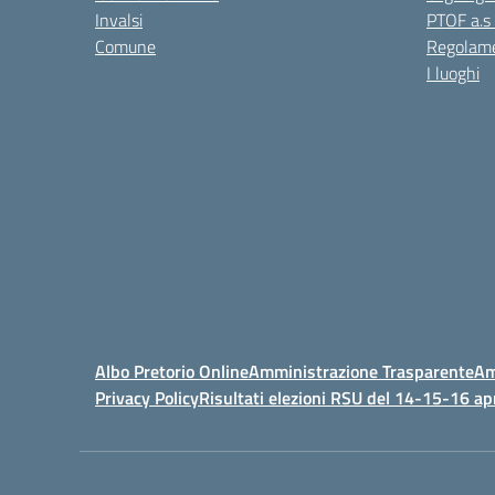
Invalsi
PTOF a.s
Comune
Regolame
I luoghi
Albo Pretorio Online
Amministrazione Trasparente
Am
Privacy Policy
Risultati elezioni RSU del 14-15-16 ap