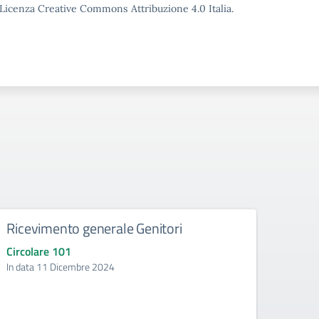
o Licenza Creative Commons Attribuzione 4.0 Italia.
Ricevimento generale Genitori
Inizi
Circolare 101
Circol
In data 11 Dicembre 2024
a.s. 2