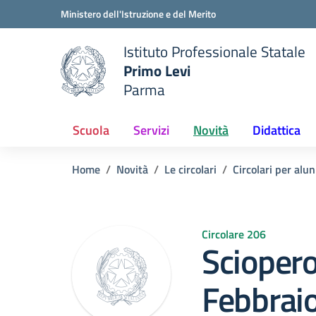
Vai ai contenuti
Vai al menu di navigazione
Vai al footer
Ministero dell'Istruzione e del Merito
Istituto Professionale Statale
Primo Levi
Parma
 della scuola
— Visita la pagina iniziale del
Scuola
Servizi
Novità
Didattica
Home
Novità
Le circolari
Circolari per alun
Circolare 206
Scioper
Febbrai