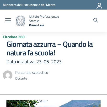
Vai ai contenuti
Vai al menu di navigazione
Vai al footer
Ministero dell'Istruzione e del Merito
Istituto Professionale
Statale
Primo Levi
— Visita la pagina iniziale della scuola
Circolare 260
Giornata azzurra – Quando la
natura fa scuola!
Data iniziativa: 23-05-2023
Personale scolastico
Docente