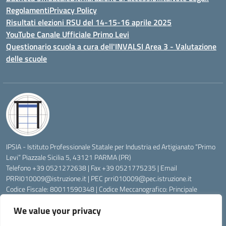
Regolamenti
Privacy Policy
Risultati elezioni RSU del 14-15-16 aprile 2025
YouTube Canale Ufficiale Primo Levi
Questionario scuola a cura dell'INVALSI Area 3 - Valutazione
delle scuole
IPSIA - Istituto Professionale Statale per Industria ed Artigianato “Primo
Levi” Piazzale Sicilia 5, 43121 PARMA (PR)
Telefono +39 0521272638 | Fax +39 0521775235 | Email
PRRI010009@istruzione.it
| PEC
prri010009@pec.istruzione.it
Codice Fiscale: 80011590348 | Codice Meccanografico: Principale
PRRI010009, Serale PRRI01050P
We value your privacy
Codice Univoco di Fatturazione: UFW76E | Codice Ente Tesoreria:
0315072 | Codice IBAN: IT83K0623012700000074997045 | Conto