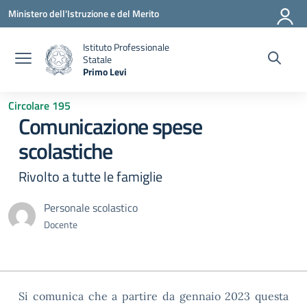
Vai ai contenuti
Vai al menu di navigazione
Vai al footer
Ministero dell'Istruzione e del Merito
Istituto Professionale
Statale
Primo Levi
— Visita la pagina iniziale della scuola
Circolare 195
Comunicazione spese
scolastiche
Rivolto a tutte le famiglie
Personale scolastico
Docente
Si comunica che a partire da gennaio 2023 questa