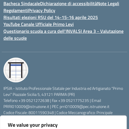
Bacheca Sindacale
Dichiarazione di accessibilità
Note Legali
Regolamenti
Privacy Policy
Risultati elezioni RSU del 14-15-16 aprile 2025
YouTube Canale Ufficiale Primo Levi
Questionario scuola a cura dell'INVALSI Area 3 - Valutazione
delle scuole
IPSIA - Istituto Professionale Statale per Industria ed Artigianato “Primo
Levi” Piazzale Sicilia 5, 43121 PARMA (PR)
Telefono +39 0521272638 | Fax +39 0521775235 | Email
PRRI010009@istruzione.it
| PEC
prri010009@pec.istruzione.it
Codice Fiscale: 80011590348 | Codice Meccanografico: Principale
PRRI010009, Serale PRRI01050P
We value your privacy
Codice Univoco di Fatturazione: UFW76E | Codice Ente Tesoreria: