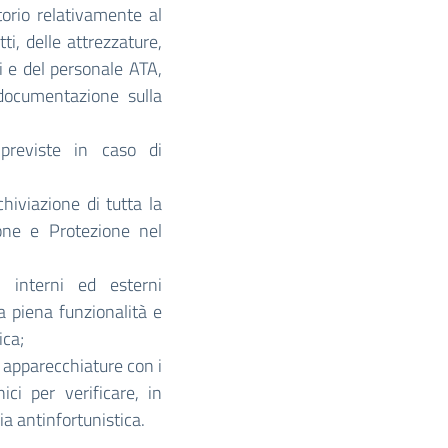
torio relativamente al
ti, delle attrezzature,
i e del personale ATA,
 documentazione sulla
 previste in caso di
hiviazione di tutta la
one e Protezione nel
zi interni ed esterni
la piena funzionalità e
ica;
e apparecchiature con i
ici per verificare, in
ia antinfortunistica.