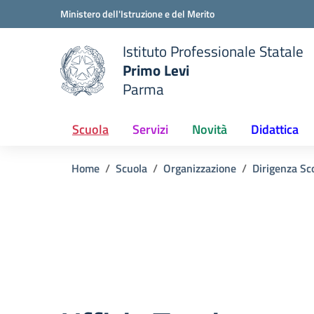
Vai ai contenuti
Vai al menu di navigazione
Vai al footer
Ministero dell'Istruzione e del Merito
Istituto Professionale Statale
Primo Levi
Parma
 della scuola
— Visita la pagina iniziale del
Scuola
Servizi
Novità
Didattica
Home
Scuola
Organizzazione
Dirigenza Sc