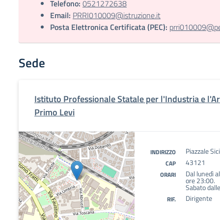
Telefono:
0521272638
Email:
PRRI010009@istruzione.it
Posta Elettronica Certificata (PEC):
prri010009@pec
Sede
Istituto Professionale Statale per l'Industria e l'A
Primo Levi
Piazzale Sic
INDIRIZZO
43121
CAP
Dal lunedì a
ORARI
ore 23:00.
Sabato dalle
Dirigente
RIF.